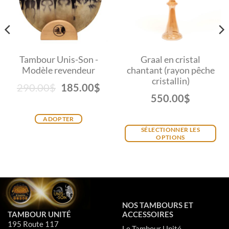
Tambour Unis-Son -
Graal en cristal
Modèle revendeur
chantant (rayon pêche
cristallin)
290.00
$
185.00
$
550.00
$
ADOPTER
SÉLECTIONNER LES
OPTIONS
NOS TAMBOURS ET
TAMBOUR UNITÉ
ACCESSOIRES
195 Route 117
Le Tambour Unité