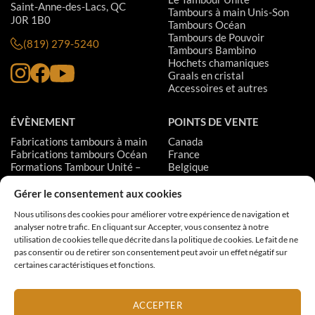
Saint-Anne-des-Lacs, QC
Tambours à main Unis-Son
J0R 1B0
Tambours Océan
Tambours de Pouvoir
(819) 279-5240
Tambours Bambino
Hochets chamaniques
Graals en cristal
Accessoires et autres
ÉVÈNEMENT
POINTS DE VENTE
Fabrications tambours à main
Canada
Fabrications tambours Océan
France
Formations Tambour Unité –
Belgique
Niveau 1
Suisse
Formations Tambour Unité –
États-Unis
Gérer le consentement aux cookies
Niveau 2
Suède
Nous utilisons des cookies pour améliorer votre expérience de navigation et
Formations Tambour Unité –
analyser notre trafic. En cliquant sur Accepter, vous consentez à notre
Niveau 3
utilisation de cookies telle que décrite dans la politique de cookies. Le fait de ne
pas consentir ou de retirer son consentement peut avoir un effet négatif sur
certaines caractéristiques et fonctions.
MODES DE PAIEMENT:
ACCEPTER