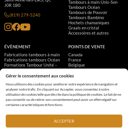
Tambours à main Unis-Son
J0R 1B0
Tambours Océan
Tambours de Pouvoir
(819) 279-5240
Tambours Bambino
Hochets chamaniques
Graals en cristal
Accessoires et autres
ÉVÈNEMENT
POINTS DE VENTE
Fabrications tambours à main
Canada
Fabrications tambours Océan
France
Formations Tambour Unité –
Belgique
Niveau 1
Suisse
Formations Tambour Unité –
États-Unis
Gérer le consentement aux cookies
Niveau 2
Suède
Nous utilisons des cookies pour améliorer votre expérience de navigation et
Formations Tambour Unité –
analyser notre trafic. En cliquant sur Accepter, vous consentez à notre
Niveau 3
utilisation de cookies telle que décrite dans la politique de cookies. Le fait de ne
pas consentir ou de retirer son consentement peut avoir un effet négatif sur
certaines caractéristiques et fonctions.
MODES DE PAIEMENT:
ACCEPTER
Livraison
Garantie
Politique de retour