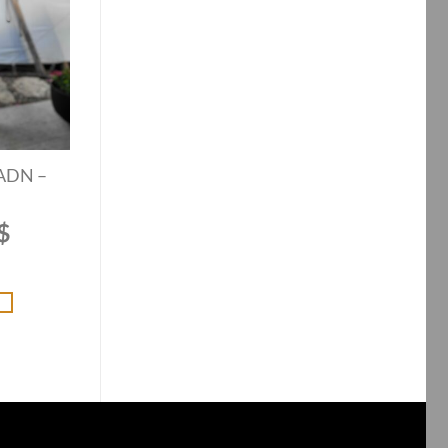
 ADN –
$