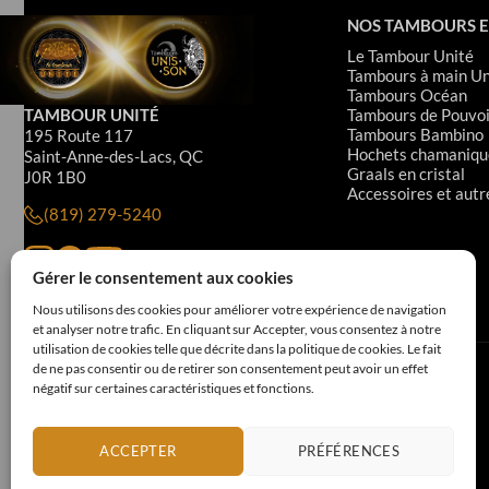
NOS TAMBOURS E
Le Tambour Unité
Tambours à main Un
Tambours Océan
TAMBOUR UNITÉ
Tambours de Pouvoi
Tambours Bambino
195 Route 117
Hochets chamaniqu
Saint-Anne-des-Lacs, QC
Graals en cristal
J0R 1B0
Accessoires et autr
(819) 279-5240
Gérer le consentement aux cookies
Nous utilisons des cookies pour améliorer votre expérience de navigation
et analyser notre trafic. En cliquant sur Accepter, vous consentez à notre
utilisation de cookies telle que décrite dans la politique de cookies. Le fait
de ne pas consentir ou de retirer son consentement peut avoir un effet
négatif sur certaines caractéristiques et fonctions.
ACCEPTER
PRÉFÉRENCES