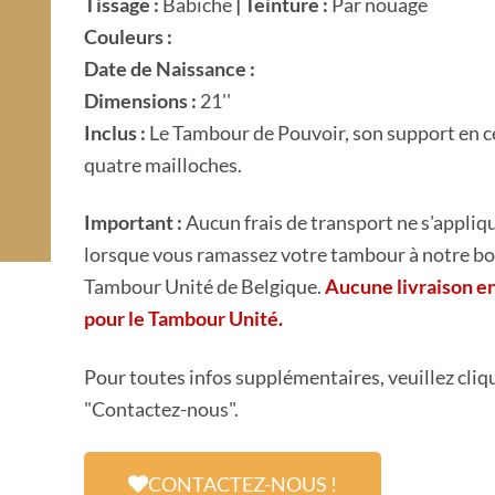
Tissage :
Babiche
| Teinture :
Par nouage
Couleurs :
Date de Naissance :
Dimensions :
21''
Inclus :
Le Tambour de Pouvoir, son support en cè
quatre mailloches.
Important :
Aucun frais de transport ne s'appliq
lorsque vous ramassez votre tambour à notre b
Tambour Unité de Belgique.
Aucune livraison e
pour le Tambour Unité.
Pour toutes infos supplémentaires, veuillez cliq
"Contactez-nous".
CONTACTEZ-NOUS !