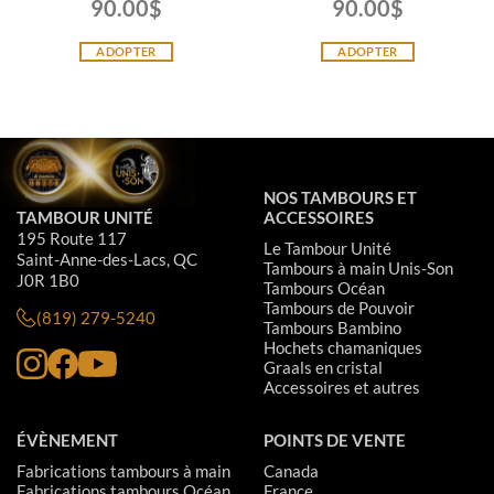
90.00
$
90.00
$
ADOPTER
ADOPTER
NOS TAMBOURS ET
TAMBOUR UNITÉ
ACCESSOIRES
195 Route 117
Le Tambour Unité
Saint-Anne-des-Lacs, QC
Tambours à main Unis-Son
J0R 1B0
Tambours Océan
Tambours de Pouvoir
(819) 279-5240
Tambours Bambino
Hochets chamaniques
Graals en cristal
Accessoires et autres
ÉVÈNEMENT
POINTS DE VENTE
Fabrications tambours à main
Canada
Fabrications tambours Océan
France