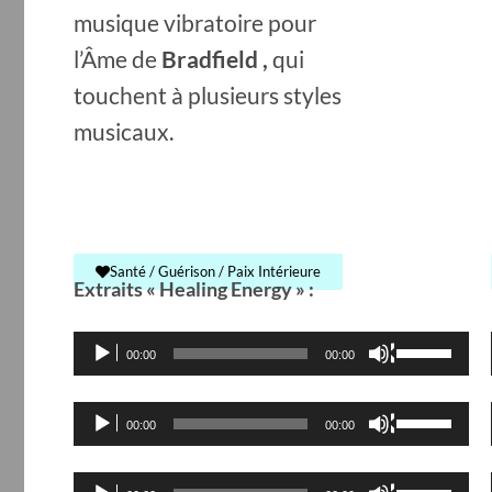
musique vibratoire pour
l’Âme de
Bradfield ,
qui
touchent à plusieurs styles
musicaux.
Santé / Guérison / Paix Intérieure
Extraits « Healing Energy » :
Lecteur
Utilisez
00:00
00:00
audio
les
flèches
Lecteur
Utilisez
00:00
00:00
haut/bas
audio
les
pour
flèches
Lecteur
Utilisez