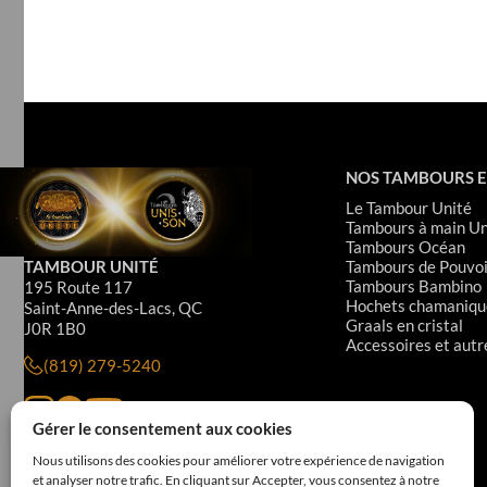
le
volume.
NOS TAMBOURS E
Le Tambour Unité
Tambours à main Un
Tambours Océan
TAMBOUR UNITÉ
Tambours de Pouvoi
Tambours Bambino
195 Route 117
Hochets chamaniqu
Saint-Anne-des-Lacs, QC
Graals en cristal
J0R 1B0
Accessoires et autr
(819) 279-5240
Gérer le consentement aux cookies
Nous utilisons des cookies pour améliorer votre expérience de navigation
et analyser notre trafic. En cliquant sur Accepter, vous consentez à notre