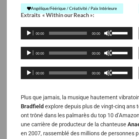
diminuer
augmenter
haut/bas
Angélique/Féérique / Créativité / Paix Intérieure
le
Extraits « Within our Reach »:
ou
pour
volume.
diminuer
augmenter
Lecteur
Utilisez
le
00:00
00:00
ou
audio
les
volume.
diminuer
flèches
Lecteur
Utilisez
le
00:00
00:00
haut/bas
audio
les
volume.
pour
flèches
Lecteur
Utilisez
00:00
00:00
augmenter
haut/bas
audio
les
ou
pour
flèches
diminuer
augmenter
Plus que jamais, la musique
hautement
vibratoi
haut/bas
le
ou
Bradfield
explore depuis plus de vingt-cinq ans 
pour
volume.
diminuer
ont trôné dans les palmarès du top 10 d’Amazon 
augmenter
le
une carrière de producteur de la chanteuse
Ana
ou
volume.
en 2007, rassemblé des millions de personnes par
diminuer