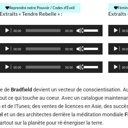
diminuer
augmenter
haut/bas
Reprendre notre Pouvoir / Codes d'Éveil
Fémini
le
Extraits « Tendre Rebelle » :
Extraits 
ou
pour
volume.
diminuer
augmenter
Lecteur
Lecteur
Utilisez
le
00:00
00:00
00:
ou
audio
audio
les
volume.
diminuer
flèches
Lecteur
Lecteur
Utilisez
le
00:00
00:00
00:
haut/bas
audio
audio
les
volume.
pour
flèches
Lecteur
Lecteur
Utilisez
00:00
00:00
00:
augmenter
haut/bas
audio
audio
les
ou
pour
flèches
diminuer
augmenter
re de
Bradfield
devient un vecteur de conscientisation.
Au
haut/bas
le
ou
tout ce qui touche au coeur. Avec un catalogue maintenan
pour
volume.
diminuer
et de ITunes; des ventes de licences en Asie, des succès
augmenter
le
el
et un des architectes derrière la méditation mondiale
F
ou
volume.
tout sur la planète pour ré-énergiser la terre.
diminuer