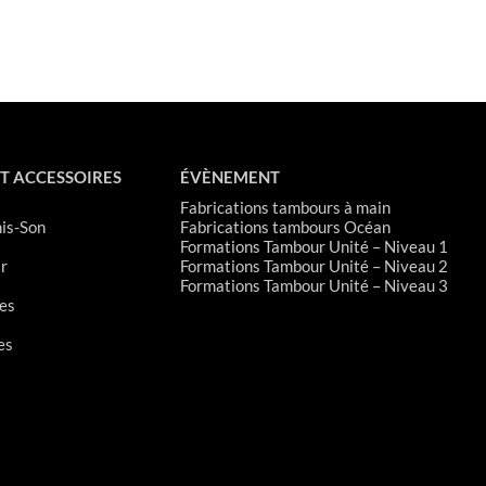
le
volume.
T ACCESSOIRES
ÉVÈNEMENT
Fabrications tambours à main
is-Son
Fabrications tambours Océan
Formations Tambour Unité – Niveau 1
r
Formations Tambour Unité – Niveau 2
Formations Tambour Unité – Niveau 3
es
es