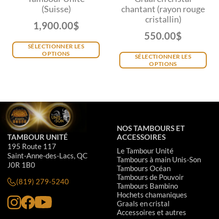
(Suisse)
chantant (rayon rouge
cristallin)
1,900.00
$
550.00
$
SÉLECTIONNER LES
OPTIONS
SÉLECTIONNER LES
OPTIONS
NOS TAMBOURS ET
TAMBOUR UNITÉ
ACCESSOIRES
195 Route 117
Le Tambour Unité
Saint-Anne-des-Lacs, QC
Tambours à main Unis-Son
J0R 1B0
Tambours Océan
Tambours de Pouvoir
(819) 279-5240
Tambours Bambino
Hochets chamaniques
Graals en cristal
Accessoires et autres