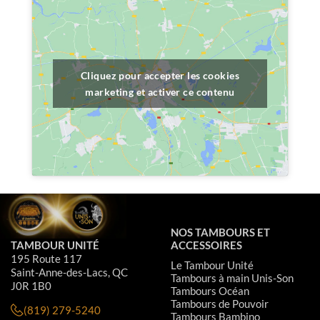
Cliquez pour accepter les cookies
marketing et activer ce contenu
NOS TAMBOURS ET
TAMBOUR UNITÉ
ACCESSOIRES
195 Route 117
Le Tambour Unité
Saint-Anne-des-Lacs, QC
Tambours à main Unis-Son
J0R 1B0
Tambours Océan
Tambours de Pouvoir
(819) 279-5240
Tambours Bambino