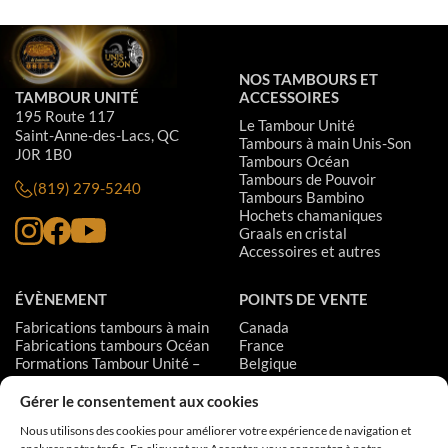
NOS TAMBOURS ET
TAMBOUR UNITÉ
ACCESSOIRES
195 Route 117
Le Tambour Unité
Saint-Anne-des-Lacs, QC
Tambours à main Unis-Son
J0R 1B0
Tambours Océan
Tambours de Pouvoir
(819) 279-5240
Tambours Bambino
Hochets chamaniques
Graals en cristal
Accessoires et autres
ÉVÈNEMENT
POINTS DE VENTE
Fabrications tambours à main
Canada
Fabrications tambours Océan
France
Formations Tambour Unité –
Belgique
Niveau 1
Suisse
Formations Tambour Unité –
États-Unis
Gérer le consentement aux cookies
Niveau 2
Suède
Nous utilisons des cookies pour améliorer votre expérience de navigation et
Formations Tambour Unité –