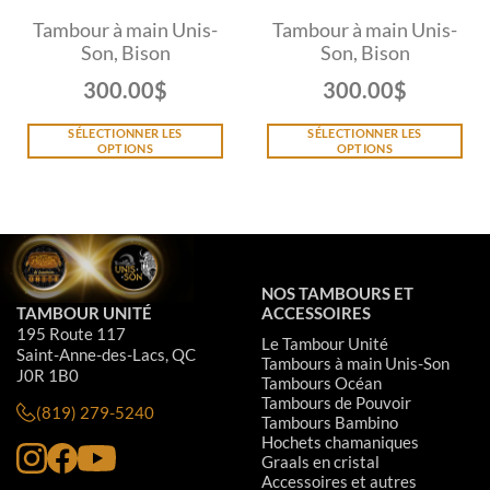
Tambour à main Unis-
Tambour à main Unis-
Son, Bison
Son, Bison
300.00
$
300.00
$
SÉLECTIONNER LES
SÉLECTIONNER LES
OPTIONS
OPTIONS
NOS TAMBOURS ET
TAMBOUR UNITÉ
ACCESSOIRES
195 Route 117
Le Tambour Unité
Saint-Anne-des-Lacs, QC
Tambours à main Unis-Son
J0R 1B0
Tambours Océan
Tambours de Pouvoir
(819) 279-5240
Tambours Bambino
Hochets chamaniques
Graals en cristal
Accessoires et autres