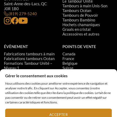
Le Tambour Unité
Saint-Anne-des-Lacs, QC
Tambours à main Unis-Son
J0R 1B0
Tambours Océan
(819) 279-5240
Tambours de Pouvoir
Tambours Bambino
Hochets chamaniques
Graals en cristal
Accessoires et autres
ÉVÈNEMENT
POINTS DE VENTE
Fabrications tambours à main
Canada
Fabrications tambours Océan
France
Formations Tambour Unité –
Belgique
Niveau 1
Suisse
Formations Tambour Unité –
États-Unis
Gérer le consentement aux cookies
Niveau 2
Suède
Formations Tambour Unité –
Nous utilisons des cookies pour améliorer votre expérience de navigation et
Niveau 3
analyser notre trafic. En cliquant sur Accepter, vous consentez à notre
utilisation de cookies telle que décrite dans la politique de cookies. Le fait de ne
pas consentir ou de retirer son consentement peut avoir un effet négatif sur
certaines caractéristiques et fonctions.
MODES DE PAIEMENT:
ACCEPTER